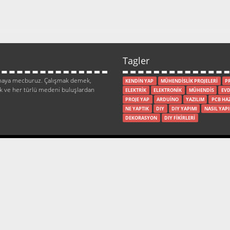
Tagler
lışmaya mecburuz. Çalışmak demek,
KENDİN YAP
MÜHENDİSLİK PROJELERİ
P
ik ve her türlü medeni buluşlardan
ELEKTRİK
ELEKTRONİK
MÜHENDİS
EVD
PROJE YAP
ARDUİNO
YAZILIM
PCB HA
NE YAPTIK
DIY
DIY YAPIMI
NASIL YAPI
DEKORASYON
DIY FİKİRLERİ