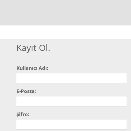
Kayıt Ol.
Seçilmiş
Atolye
Kullanıcı Adı:
E-Posta:
Outdoor
Sanat
Şifre: