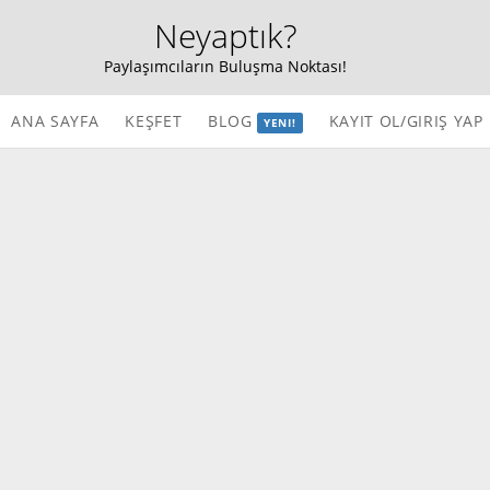
Neyaptık?
Paylaşımcıların Buluşma Noktası!
ANA SAYFA
KEŞFET
BLOG
KAYIT OL/GIRIŞ YAP
YENI!
Teknoloji
Ev & Dekorasyon