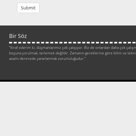
Submit
Bir Söz
“İtiraf ederim ki, düşmanlarımız çok çalışıyor. Biz de onlardan daha çok ça
boşuna yorulmak, terlemek değildir. Zamanın gereklerine göre bilim ve tekn
azami derecede yararlanmak zorunluluğudur.”