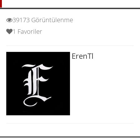
39173 Görüntülenme
1 Favoriler
ErenTl