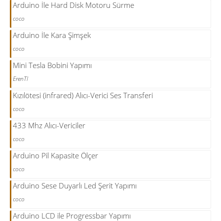
Arduino İle Hard Disk Motoru Sürme
coco
Arduino İle Kara Şimşek
coco
Mini Tesla Bobini Yapımı
ErenTl
Kızılötesi (infrared) Alıcı-Verici Ses Transferi
coco
433 Mhz Alıcı-Vericiler
coco
Arduino Pil Kapasite Ölçer
coco
Arduino Sese Duyarlı Led Şerit Yapımı
coco
Arduino LCD ile Progressbar Yapımı