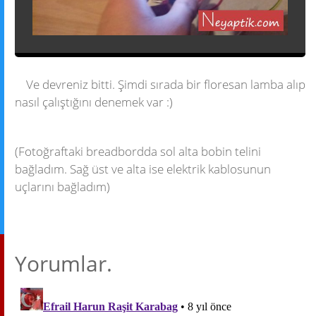
Ve devreniz bitti. Şimdi sırada bir floresan lamba alıp
nasıl çalıştığını denemek var :)
(Fotoğraftaki breadbordda sol alta bobin telini
bağladım. Sağ üst ve alta ise elektrik kablosunun
uçlarını bağladım)
Yorumlar.