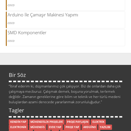
coco
Arduino İle Çamaşır Makinesi Yapımı
coco
SMD Komponentler
coco
Bir Söz
“İtiraf ederim ki, düşmanlarımız çok çalışıyor. Biz de onlardan daha çok
çalışmaya mecburuz. Çalışmak demek, boşuna yorulmak, terlemek
değildir. Zamanın gereklerine göre bilim ve teknik ve her türlü medeni
buluşlardan azami derecede yararlanmak zorunluluğudur.”
Tagler
KENDİN YAP
MÜHENDİSLİK PROJELERİ
PROJE PAYLAŞIN
ELEKTRİK
ELEKTRONİK
MÜHENDİS
EVDE YAP
PROJE YAP
ARDUİNO
YAZILIM