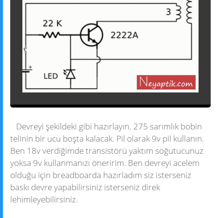
Devreyi şekildeki gibi hazırlayın. 275 sarımlık bobin
telinin bir ucu boşta kalacak. Pil olarak 9v pil kullanın.
Ben 18v verdiğimde transistörü yaktım soğutucunuz
yoksa 9v kullanmanızı öneririm. Ben devreyi acelem
olduğu için breadboarda hazırladım siz isterseniz
baskı devre yapabilirsiniz isterseniz direk
lehimleyebilirsiniz.