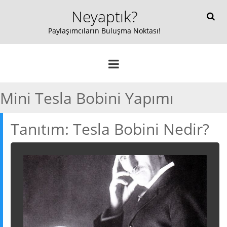
Neyaptık?
Paylaşımcıların Buluşma Noktası!
ANA SAYFA
o
KEŞFET
p
BLOG
YENI!
Mini Tesla Bobini Yapımı
e
KAYIT OL/GIRIŞ YAP
n
Tanıtım: Tesla Bobini Nedir?
Seçilmiş
Atolye
Teknoloji
m
e
n
Ev & Dekorasyon
Mutfak
Oyun
u