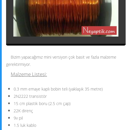
Bizim yapacağımız mini versiyon çok basit ve fazla malzeme
gerektirmiyor.
Malzeme Listesi:
0.3 mm emaye kaplı bobin teli (yaklaşık 35 metre)
2N2222 transistör
15 cm plastik boru (2.5 cm çap)
22K direnç
9v pil
1.5 luk kablo