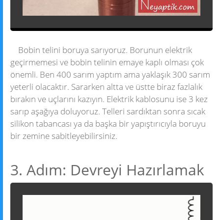
Bobin telini boruya sarıyoruz. Borunun elektrik
geçirmemesi ve bobin telinin emaye kaplı olması çok
önemli. Ben 400 sarım yaptım ama yaklaşık 300 sarım
yeterli olacaktır. Sararken altta ve üstte biraz fazlalık
bırakın ve uçlarını kazıyın. Elektrik kablosunu ise 3 kez
sarıp aşağıya doluyoruz. Telleri sardıktan sonra sıcak
silikon tabancası ya da başka bir yapıştırıcıyla boruyu
bir zemine sabitleyebilirsiniz.
3. Adım: Devreyi Hazırlamak