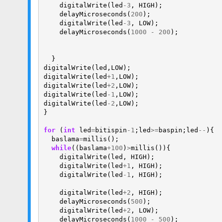
digitalWrite
(
led
-
3
,
HIGH
);
delayMicroseconds
(
200
);
digitalWrite
(
led
-
3
,
LOW
);
delayMicroseconds
(
1000
-
200
);
}
digitalWrite
(
led
,
LOW
);
digitalWrite
(
led
+
1
,
LOW
);
digitalWrite
(
led
+
2
,
LOW
);
digitalWrite
(
led
-
1
,
LOW
);
digitalWrite
(
led
-
2
,
LOW
);
}
for
(
int
led
=
bitispin
-
1
;
led
>=
baspin
;
led
--
){
baslama
=
millis
();
while
((
baslama
+
100
)
>
millis
()){
digitalWrite
(
led
,
HIGH
);
digitalWrite
(
led
+
1
,
HIGH
);
digitalWrite
(
led
-
1
,
HIGH
);
digitalWrite
(
led
+
2
,
HIGH
);
delayMicroseconds
(
500
);
digitalWrite
(
led
+
2
,
LOW
);
delayMicroseconds
(
1000
-
500
);