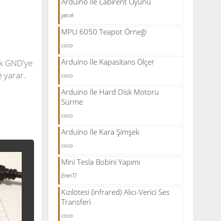
Arduino İle Labirent Oyunu
yecvk
MPU 6050 Teapot Örneği
coco
Arduino İle Kapasitans Ölçer
ak GND'ye
e yarar.
coco
Arduino İle Hard Disk Motoru
Sürme
coco
Arduino İle Kara Şimşek
coco
Mini Tesla Bobini Yapımı
ErenTl
Kızılötesi (infrared) Alıcı-Verici Ses
Transferi
coco