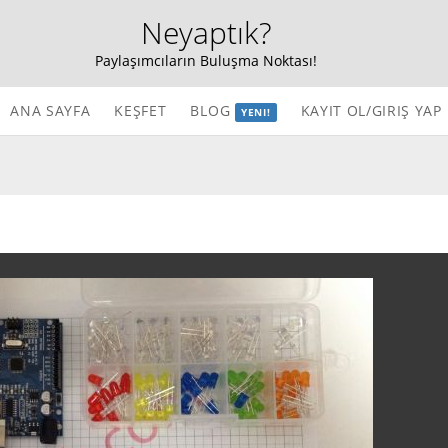
Neyaptık?
Paylaşımcıların Buluşma Noktası!
ANA SAYFA
KEŞFET
BLOG
KAYIT OL/GIRIŞ YAP
YENI!
Teknoloji
Ev & Dekorasyon