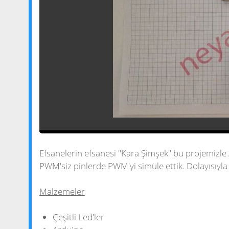
Efsanelerin efsanesi "Kara Şimşek" bu projemizle 
PWM'siz pinlerde PWM'yi simüle ettik. Dolayısıyla
Malzemeler
Çeşitli Led'ler