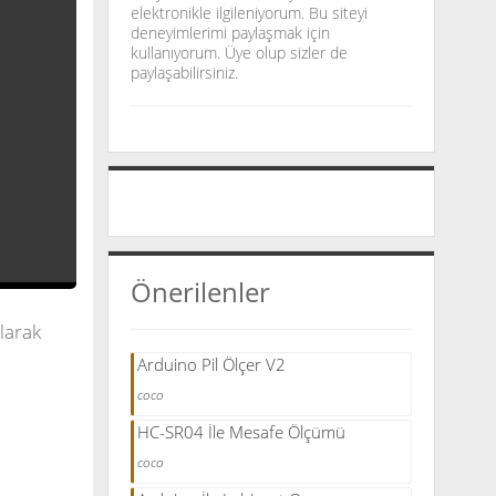
elektronikle ilgileniyorum. Bu siteyi
deneyimlerimi paylaşmak için
kullanıyorum. Üye olup sizler de
paylaşabilirsiniz.
Önerilenler
larak
Arduino Pil Ölçer V2
coco
HC-SR04 İle Mesafe Ölçümü
coco