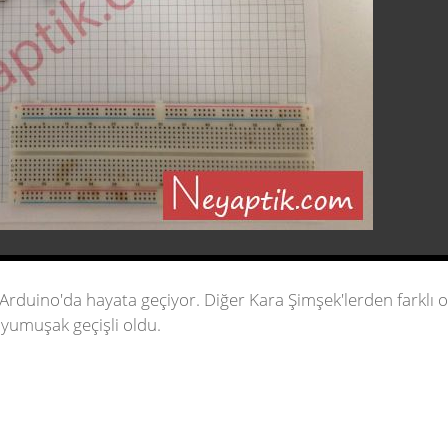
Arduino'da hayata geçiyor. Diğer Kara Şimşek'lerden farklı o
 yumuşak geçişli oldu.