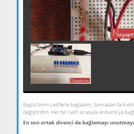
Başta 5mm Led'lerle başladım. Sonradan fark etti
değiştirdim. Her bir Led'i sırasıyla Arduino'ya bağ
En son ortak direnci de bağlamayı unutmay