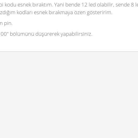
i kodu esnek bıraktım. Yani bende 12 led olabilir, sende 8 l
yazdığım kodları esnek bırakmaya özen gösteririm.
on pin.
100"
bölümünü düşürerek yapabilirsiniz.