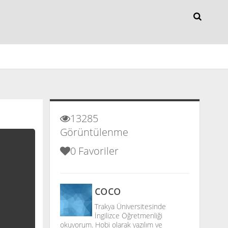
Mutfak
Oyun
13285
Görüntülenme
0 Favoriler
coco
Trakya Üniversitesinde
İngilizce Öğretmenliği
okuyorum. Hobi olarak yazılım ve