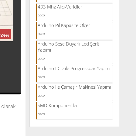
433 Mhz Alıcı-Vericiler
coco
Arduino Pil Kapasite Ölçer
coco
Arduino Sese Duyarlı Led Şerit
Yapımı
coco
Arduino LCD ile Progressbar Yapımı
coco
Arduino İle Çamaşır Makinesi Yapımı
coco
SMD Komponentler
 olarak
coco