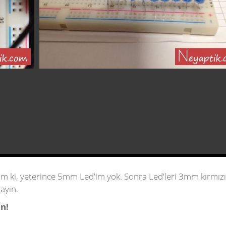
m ki, yeterince 5mm Led'im yok. Sonra Led'leri 3mm kırmızı
layın.
ın!