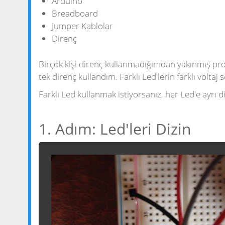
Arduino
Breadboard
Jumper Kablolar
Direnç
Birçok kişi direnç kullanmadığımdan yakınmış pro
tek direnç kullandım. Farklı Led'lerin farklı voltaj
Farklı Led kullanmak istiyorsanız, her Led'e ayrı
1. Adım: Led'leri Dizin