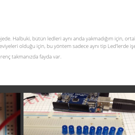
jede. Halbuki, bütün ledleri aynı anda yakmadığım için, ort
 seviyeleri olduğu için, bu yöntem sadece aynı tip Led'lerde iş
 direnç takmanızda fayda var.