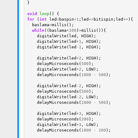
}
void
loop
()
{
for
(
int
led
=
baspin
+
1
;
led
<=
bitispin
;
led
++
){
baslama
=
millis
();
while
((
baslama
+
100
)
>
millis
()){
digitalWrite
(
led
,
HIGH
);
digitalWrite
(
led
+
1
,
HIGH
);
digitalWrite
(
led
-
1
,
HIGH
);
digitalWrite
(
led
+
2
,
HIGH
);
delayMicroseconds
(
500
);
digitalWrite
(
led
+
2
,
LOW
);
delayMicroseconds
(
1000
-
500
);
digitalWrite
(
led
-
2
,
HIGH
);
delayMicroseconds
(
500
);
digitalWrite
(
led
-
2
,
LOW
);
delayMicroseconds
(
1000
-
500
);
digitalWrite
(
led
+
3
,
HIGH
);
delayMicroseconds
(
200
);
digitalWrite
(
led
+
3
,
LOW
);
delayMicroseconds
(
1000
-
200
);