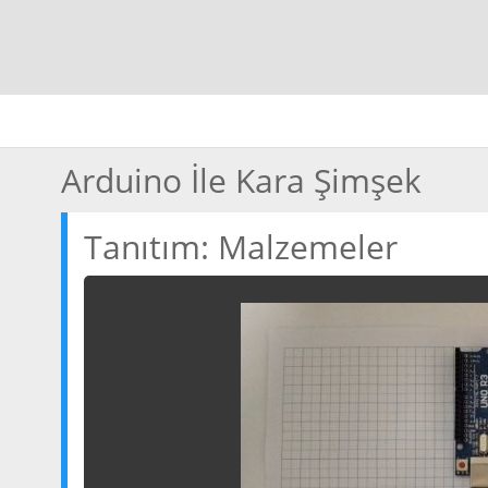
Arduino İle Kara Şimşek
Tanıtım: Malzemeler
Seçilmiş
Atolye
Outdoor
Sanat