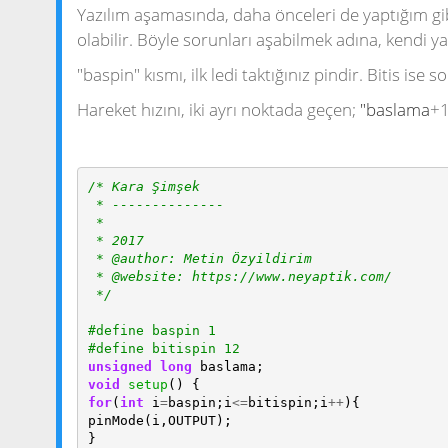
Yazılım aşamasında, daha önceleri de yaptığım gib
olabilir. Böyle sorunları aşabilmek adına, kendi 
"baspin" kısmı, ilk ledi taktığınız pindir. Bitis ise s
Hareket hızını, iki ayrı noktada geçen;
"baslama
+
/* Kara Şimşek
 * --------------
 *
 * 2017
 * @author: Metin Özyildirim
 * @website: https://www.neyaptik.com/
 */
#define baspin 1
#define bitispin 12
unsigned
long
baslama
;
void
setup
()
{
for
(
int
i
=
baspin
;
i
<=
bitispin
;
i
++
){
pinMode
(
i
,
OUTPUT
);
}