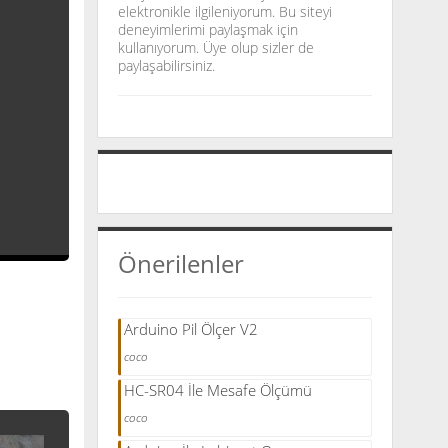
elektronikle ilgileniyorum. Bu siteyi
deneyimlerimi paylaşmak için
kullanıyorum. Üye olup sizler de
paylaşabilirsiniz.
Önerilenler
Arduino Pil Ölçer V2
coco
HC-SR04 İle Mesafe Ölçümü
coco