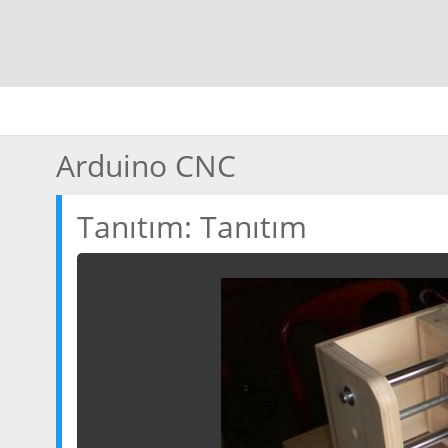
Arduino CNC
Tanıtım: Tanıtım
Seçilmiş
Atolye
Outdoor
Sanat