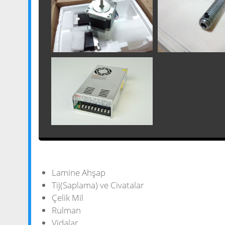
Lamine Ahşap
Tij(Saplama) ve Civatalar
Çelik Mil
Rulman
Vidalar