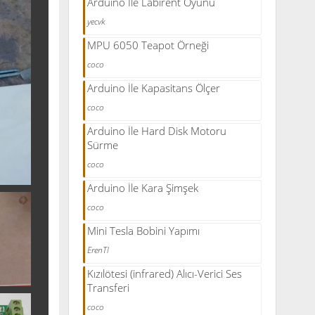
Arduino İle Labirent Oyunu
yecvk
MPU 6050 Teapot Örneği
coco
Arduino İle Kapasitans Ölçer
coco
Arduino İle Hard Disk Motoru
Sürme
coco
Arduino İle Kara Şimşek
coco
Mini Tesla Bobini Yapımı
ErenTl
Kızılötesi (infrared) Alıcı-Verici Ses
Transferi
coco