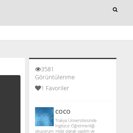
Mutfak
Oyun
3581
Görüntülenme
1 Favoriler
coco
Trakya Üniversitesinde
İngilizce Öğretmenliği
okuyorum. Hobi olarak yazılım ve