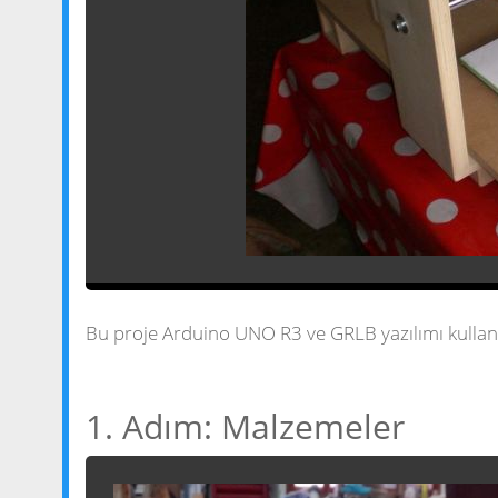
Bu proje Arduino UNO R3 ve GRLB yazılımı kullanı
1. Adım: Malzemeler