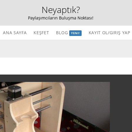
Neyaptık?
Paylaşımcıların Buluşma Noktası!
ANA SAYFA
KEŞFET
BLOG
KAYIT OL/GIRIŞ YAP
YENI!
Teknoloji
Ev & Dekorasyon