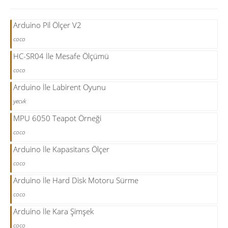
Arduino Pil Ölçer V2
coco
HC-SR04 İle Mesafe Ölçümü
coco
Arduino İle Labirent Oyunu
yecvk
MPU 6050 Teapot Örneği
coco
Arduino İle Kapasitans Ölçer
coco
Arduino İle Hard Disk Motoru Sürme
coco
Arduino İle Kara Şimşek
coco