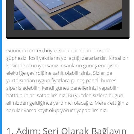
Outdoor
Sanat
Günümüzün en büyük sorunlarından birisi de
şüphesiz fosil yakıtların yol açtığı zararlardır. Kırsal bir
kesimde oturuyorsanız insanların güneş enerjisini
elektriğe çevirdiğine şahit olabilirsiniz. Sizler de
yurtdışından uygun fiyatlara güneş paneli hücresi
sipariş edebilir, kendi güneş panellerinizi yapabilir
hatta bunları satabilirsiniz. Bu yüzden sizlere bugün
elimizden geldiğince yardımcı olacağız. Merak ettiğiniz
sorular varsa kayıt olup yorum yapabilirsiniz.
1. Adım: Seri Olarak Bağlayın