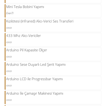
Mini Tesla Bobini Yapımı
ErenTl
Kızılötesi (infrared) Alıcı-Verici Ses Transferi
coco
433 Mhz Alıcı-Vericiler
coco
Arduino Pil Kapasite Ölçer
coco
Arduino Sese Duyarlı Led Şerit Yapımı
coco
Arduino LCD ile Progressbar Yapımı
coco
Arduino İle Çamaşır Makinesi Yapımı
coco