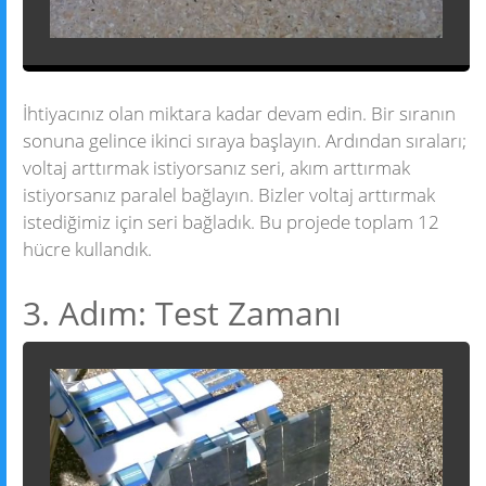
İhtiyacınız olan miktara kadar devam edin. Bir sıranın
sonuna gelince ikinci sıraya başlayın. Ardından sıraları;
voltaj arttırmak istiyorsanız seri, akım arttırmak
istiyorsanız paralel bağlayın. Bizler voltaj arttırmak
istediğimiz için seri bağladık. Bu projede toplam 12
hücre kullandık.
3. Adım: Test Zamanı