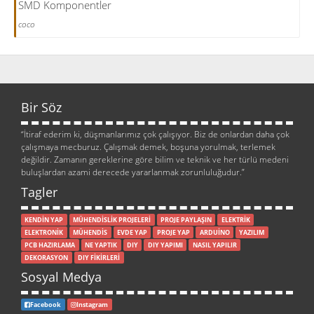
SMD Komponentler
coco
Bir Söz
“İtiraf ederim ki, düşmanlarımız çok çalışıyor. Biz de onlardan daha çok
çalışmaya mecburuz. Çalışmak demek, boşuna yorulmak, terlemek
değildir. Zamanın gereklerine göre bilim ve teknik ve her türlü medeni
buluşlardan azami derecede yararlanmak zorunluluğudur.”
Tagler
KENDİN YAP
MÜHENDİSLİK PROJELERİ
PROJE PAYLAŞIN
ELEKTRİK
ELEKTRONİK
MÜHENDİS
EVDE YAP
PROJE YAP
ARDUİNO
YAZILIM
PCB HAZIRLAMA
NE YAPTIK
DIY
DIY YAPIMI
NASIL YAPILIR
DEKORASYON
DIY FİKİRLERİ
Sosyal Medya
Facebook
Instagram