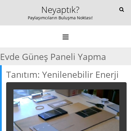
Neyaptık?
Paylaşımcıların Buluşma Noktası!
ANA SAYFA
o
KEŞFET
p
BLOG
YENI!
Evde Güneş Paneli Yapma
e
KAYIT OL/GIRIŞ YAP
n
Tanıtım: Yenilenebilir Enerji
Seçilmiş
Atolye
Teknoloji
m
e
n
Ev & Dekorasyon
Mutfak
Oyun
u