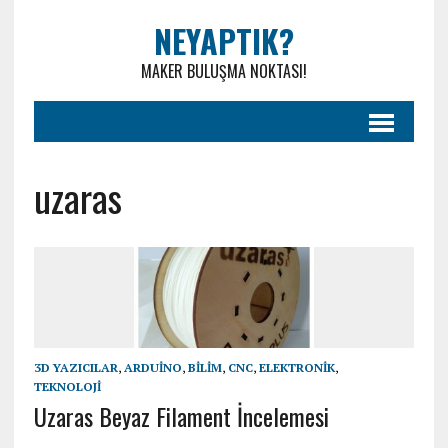
NEYAPTIK?
MAKER BULUŞMA NOKTASI!
uzaras
3D YAZICILAR
,
ARDUINO
,
BILIM
,
CNC
,
ELEKTRONIK
,
TEKNOLOJI
Uzaras Beyaz Filament İncelemesi