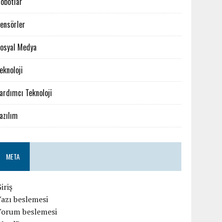
obotlar
ensörler
osyal Medya
eknoloji
ardımcı Teknoloji
azılım
META
iriş
azı beslemesi
Yorum beslemesi