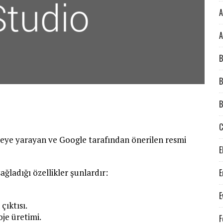
A
A
B
B
B
meye yarayan ve Google tarafından önerilen resmi
E
ağladığı özellikler şunlardır:
E
E
çıktısı.
oje üretimi.
F