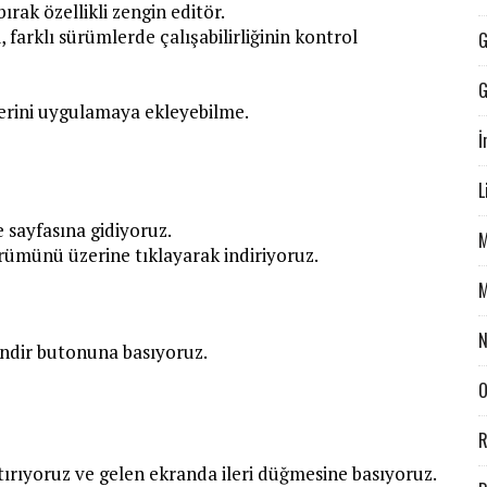
rak özellikli zengin editör.
 farklı sürümlerde çalışabilirliğinin kontrol
G
G
erini uygulamaya ekleyebilme.
İ
L
 sayfasına gidiyoruz.
M
ümünü üzerine tıklayarak indiriyoruz.
M
N
 indir butonuna basıyoruz.
O
R
ştırıyoruz ve gelen ekranda ileri düğmesine basıyoruz.