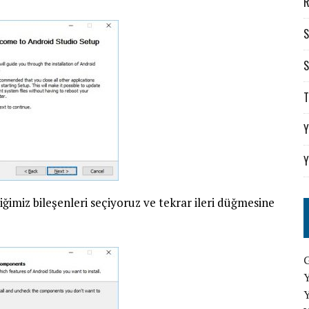
R
S
S
T
Y
Y
imiz bileşenleri seçiyoruz ve tekrar ileri düğmesine
G
Y