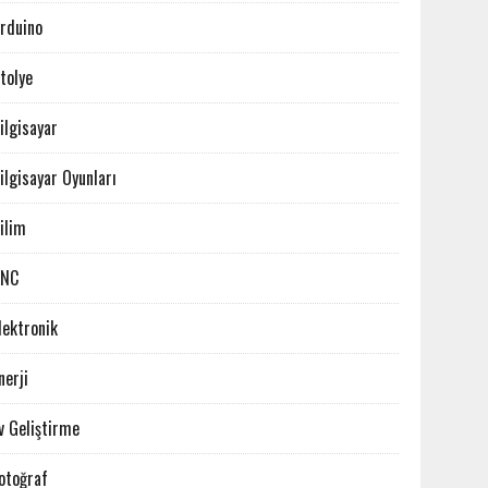
rduino
tolye
ilgisayar
ilgisayar Oyunları
ilim
CNC
lektronik
nerji
v Geliştirme
otoğraf