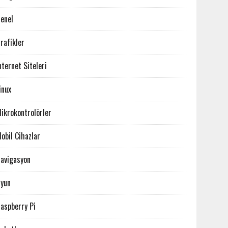
enel
rafikler
nternet Siteleri
inux
ikrokontrolörler
obil Cihazlar
avigasyon
yun
aspberry Pi