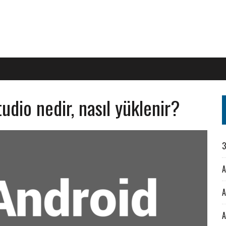
udio nedir, nasıl yüklenir?
3
A
A
A